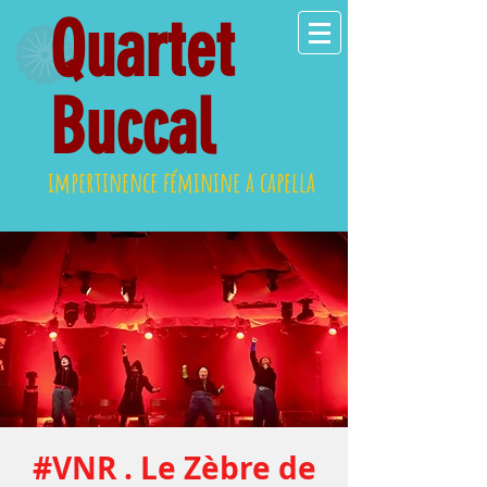
Quartet
Buccal
impertinence féminine a capella
#VNR . Le Zèbre de