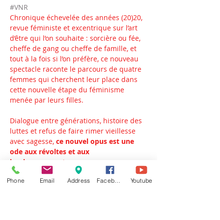
#VNR
Chronique échevelée des années (20)20, 
revue féministe et excentrique sur l’art 
d’être qui l’on souhaite : sorcière ou fée, 
cheffe de gang ou cheffe de famille, et 
tout à la fois si l’on préfère, ce nouveau 
spectacle raconte le parcours de quatre 
femmes qui cherchent leur place dans 
cette nouvelle étape du féminisme 
menée par leurs filles. 
Dialogue entre générations, histoire des 
luttes et refus de faire rimer vieillesse 
avec sagesse, 
ce nouvel opus est une 
ode aux révoltes et aux 
bouleversements.
Phone
Email
Address
Facebook
Youtube
Créé en 1994, avec 17 spectacles à son 
actif, le Quartet Buccal est un groupe de 
femmes qui chantent a capella des 
chansons tendres et drôles. Elles 