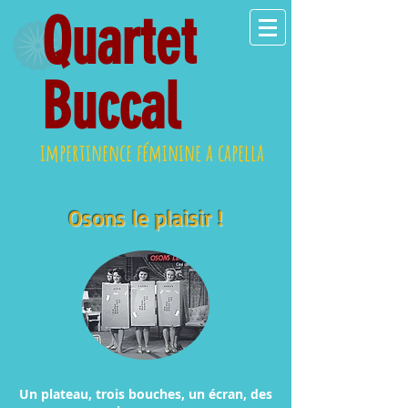
Quartet
Buccal
impertinence féminine a capella
Osons le plaisir !
Un plateau, trois bouches, un écran, des