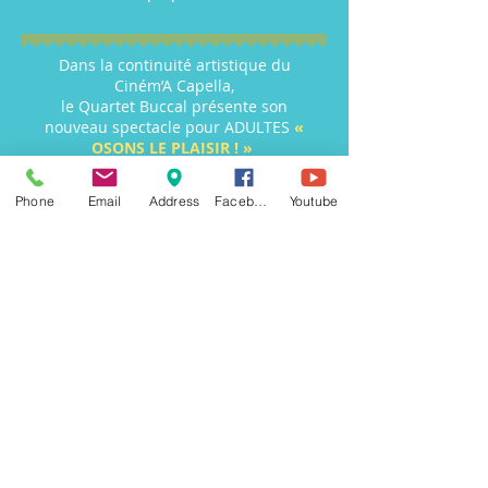
Dans la continuité artistique du
Ciném’A Capella,
le Quartet Buccal présente son
nouveau spectacle pour ADULTES
«
OSONS LE PLAISIR ! »
Phone
Email
Address
Facebook
Youtube