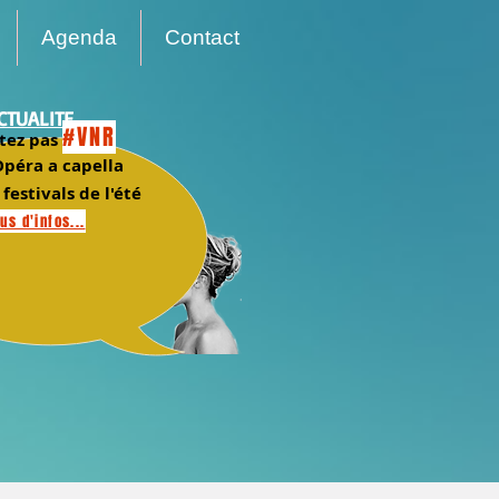
Agenda
Contact
CTUALITE
#VNR
tez pas
péra a capella
 festivals de l'été
us d'infos...