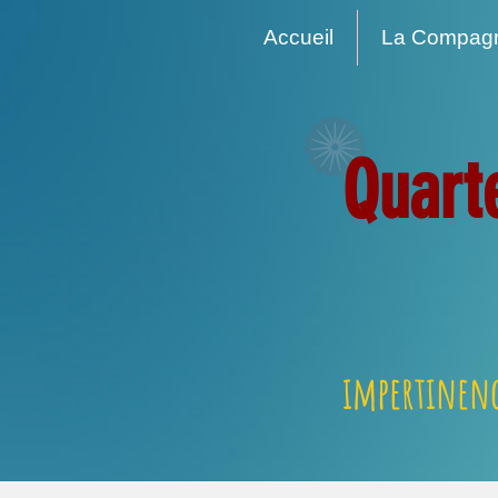
Accueil
La Compag
Quart
impertinenc