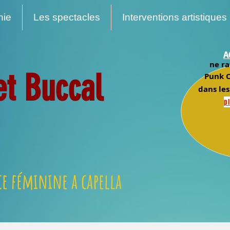
nie
Les spectacles
Interventions artistiques
A
ne ra
et Buccal
Punk O
dans les
pl
e féminine a capella