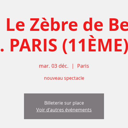
 Le Zèbre de Bel
. PARIS (11ÈME
mar. 03 déc.
  |  
Paris
nouveau spectacle
Billeterie sur place
Voir d'autres événements