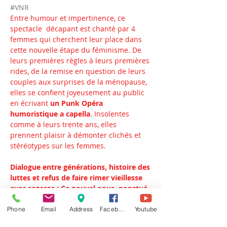
#VNR
Entre humour et impertinence, ce 
spectacle  décapant est chanté par 4 
femmes qui cherchent leur place dans 
cette nouvelle étape du féminisme. De 
leurs premières règles à leurs premières 
rides, de la remise en question de leurs 
couples aux surprises de la ménopause, 
elles se confient joyeusement au public 
en écrivant 
un Punk Opéra 
humoristique a capella
. Insolentes 
comme à leurs trente ans, elles 
prennent plaisir à démonter clichés et 
stéréotypes sur les femmes.
Dialogue entre générations, histoire des 
luttes et refus de faire rimer vieillesse 
avec sagesse : Ce nouvel opus, ponctué 
de chansons-phares du Quartet Buccal, 
est une ode aux révoltes et aux 
Phone
Email
Address
Facebook
Youtube
bouleversements.