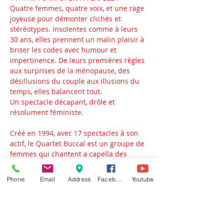
Quatre femmes, quatre voix, et une rage 
joyeuse pour démonter clichés et 
stéréotypes. Insolentes comme à leurs 
30 ans, elles prennent un malin plaisir à 
briser les codes avec humour et 
impertinence. De leurs premières règles 
aux surprises de la ménopause, des 
désillusions du couple aux illusions du 
temps, elles balancent tout.
Un spectacle décapant, drôle et 
résolument féministe.
Créé en 1994, avec 17 spectacles à son 
actif, le Quartet Buccal est un groupe de 
femmes qui chantent a capella des 
chansons tendres et drôles. Elles 
revendiquent une liberté de parole et se 
Phone
Email
Address
Facebook
Youtube
donnent le droit de passer par tous les 
états.
INFOS PRATIQUES :