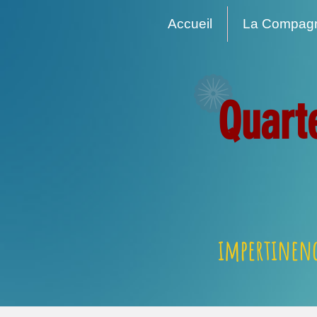
Accueil
La Compag
Quart
impertinenc