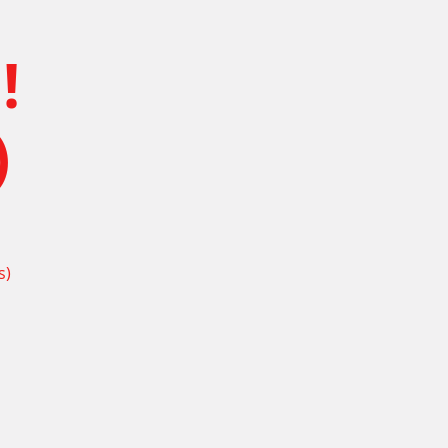
!
)
s)