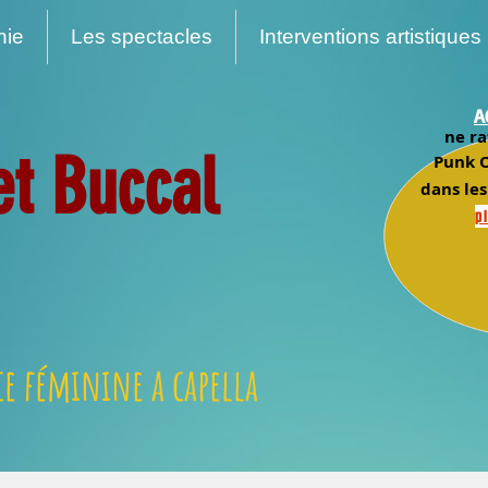
nie
Les spectacles
Interventions artistiques
A
ne ra
et Buccal
Punk O
dans les
pl
e féminine a capella