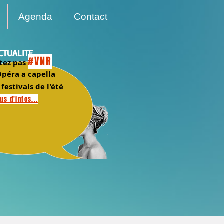
Agenda
Contact
CTUALITE
#VNR
tez pas
péra a capella
 festivals de l'été
us d'infos...