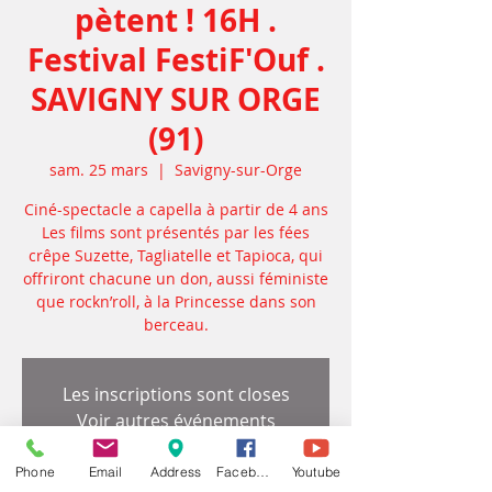
pètent ! 16H .
Festival FestiF'Ouf .
SAVIGNY SUR ORGE
(91)
sam. 25 mars
  |  
Savigny-sur-Orge
Ciné-spectacle a capella à partir de 4 ans
Les films sont présentés par les fées
crêpe Suzette, Tagliatelle et Tapioca, qui
offriront chacune un don, aussi féministe
que rockn’roll, à la Princesse dans son
berceau.
Les inscriptions sont closes
Voir autres événements
Phone
Email
Address
Facebook
Youtube