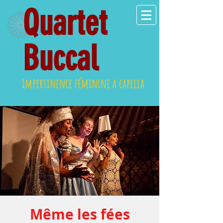
Quartet
Buccal
impertinence féminine a capella
Même les fées