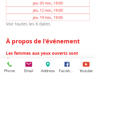
jeu. 05 nov., 19:00
jeu. 12 nov., 19:00
jeu. 19 nov., 19:00
Voir toutes les 6 dates
À propos de l'événement
Les femmes aux yeux ouverts sont 
dangereuses 
Phone
Email
Address
Facebook
Youtube
Voici un petit paquet d'années que 
Véronique, Claire et Marisa bourlinguent 
sur les mêmes routes. Aujourd'hui, elles 
s’invitent à chanter dans tous les lieux 
où pourront se poser leurs voix.... 
Pour 
l’occasion, elles plongent à la recherche 
de leurs racines. Elles ont des origines, 
comme on dit... 
Des parents ou des 
ancêtres, venus d’Italie, de Bretagne, du 
Mali, qui ont voyagé pour s’installer à 