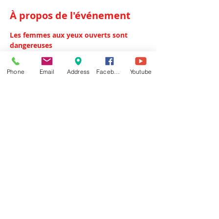
À propos de l'événement
Les femmes aux yeux ouverts sont 
dangereuses
Voici un petit paquet d'années que 
Véronique, Claire et Marisa bourlinguent 
Phone
Email
Address
Facebook
Youtube
sur les mêmes routes. Aujourd'hui, elles 
s’invitent à chanter dans tous les lieux 
où pourront se poser leurs voix.... 
Pour 
l’occasion, elles plongent à la recherche 
de leurs racines. Elles ont des origines, 
comme on dit... 
Des parents ou des 
ancêtres, venus d’Italie, de Bretagne, du 
Mali, qui ont voyagé pour s’installer à 
Paris 
...
Partager cet événement