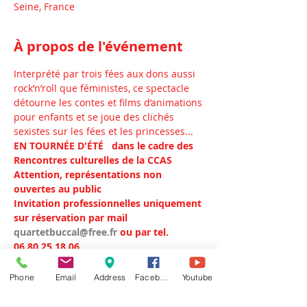
Seine, France
À propos de l'événement
Interprété par trois fées aux dons aussi 
rock’n’roll que féministes, ce spectacle 
détourne les contes et films d’animations 
pour enfants et se joue des clichés 
sexistes sur les fées et les princesses...
EN TOURNÉE D'ÉTÉ 
 dans le cadre des 
Rencontres culturelles de la CCAS 
Attention, représentations non 
ouvertes au public 
Invitation professionnelles uniquement 
sur réservation par mail 
quartetbuccal@free.fr 
ou par tel. 
06.80.25.18.06
> MER 14 JUIL, 
CHAUNY
 (02300) - 
Picardie  Lycée agricole Robert Schuman 
Phone
Email
Address
Facebook
Youtube
 > JEU 15 JUIL, 
PONCHES ESTRUVAL
(80150) - Picardie  Village vacances CCAS 