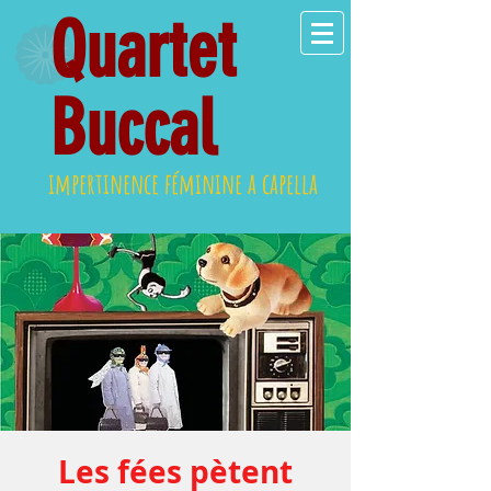
Quartet
Buccal
impertinence féminine a capella
Les fées pètent