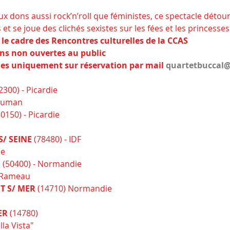
ux dons aussi rock’n’roll que féministes, ce spectacle détour
t se joue des clichés sexistes sur les fées et les princesses.
 le cadre des Rencontres culturelles de la CCAS 
ns non ouvertes au public 
les uniquement sur réservation par mail 
quartetbuccal@f
2300) - Picardie

80150) - Picardie

/ SEINE 
(78480) - IDF

 
(50400) - Normandie

T S/ MER
 (14710) Normandie

ER
 (14780)
