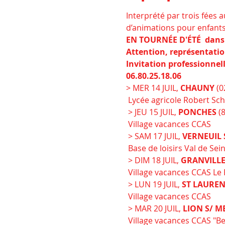
Interprété par trois fées a
d’animations pour enfants e
EN TOURNÉE D'ÉTÉ 
 dans
Attention, représentatio
Invitation professionnel
06.80.25.18.06
> MER 14 JUIL, 
CHAUNY
 (0
 Lycée agricole Robert Schuman

 > JEU 15 JUIL, 
PONCHES
 (
 Village vacances CCAS

 > SAM 17 JUIL, 
VERNEUIL S
 Base de loisirs Val de Seine

 > DIM 18 JUIL, 
GRANVILLE
 Village vacances CCAS Le Rameau

 > LUN 19 JUIL, 
ST LAUREN
 Village vacances CCAS

 > MAR 20 JUIL, 
LION S/ M
 Village vacances CCAS "Bella Vista"
