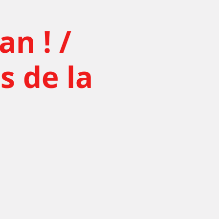
an ! /
s de la