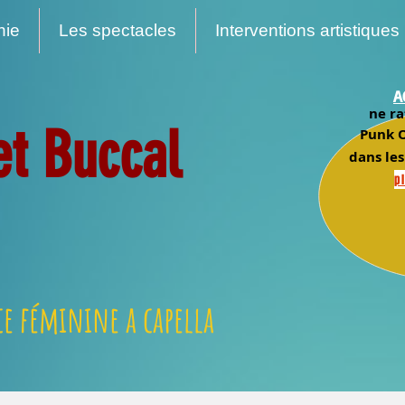
nie
Les spectacles
Interventions artistiques
A
ne ra
et Buccal
Punk O
dans les
pl
e féminine a capella