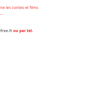
ne les contes et films 
..
ree.fr 
ou par tel. 