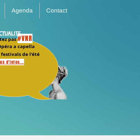
Agenda
Contact
CTUALITE
#VNR
tez pas
péra a capella
 festivals de l'été
us d'infos...