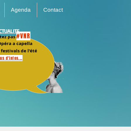
Agenda
Contact
CTUALITE
#VNR
tez pas
péra a capella
 festivals de l'été
us d'infos...