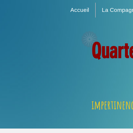
Accueil
La Compag
Quart
impertinenc