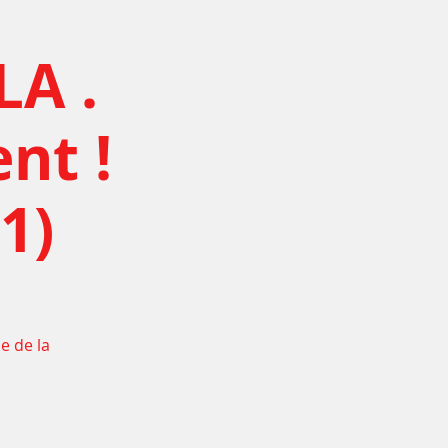
LA .
nt !
1)
e de la