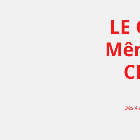
LE 
Mêm
C
Dès 4 