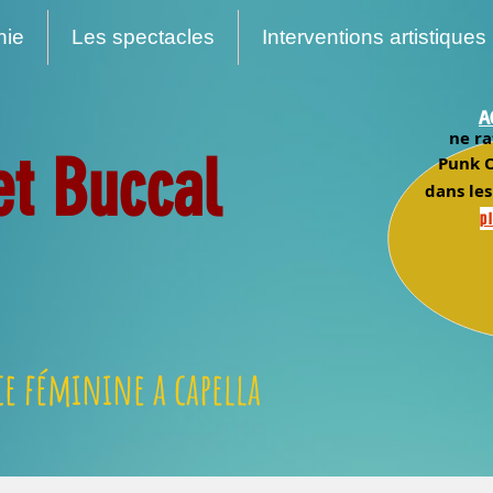
nie
Les spectacles
Interventions artistiques
A
ne ra
et Buccal
Punk O
dans les
pl
e féminine a capella