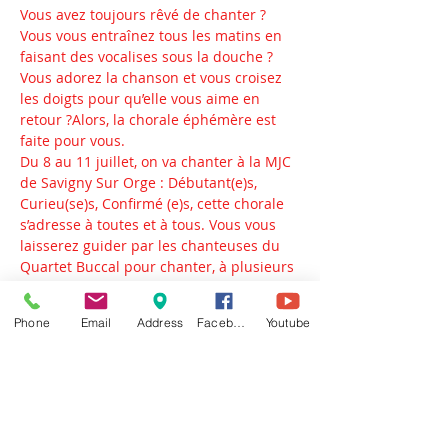
Vous avez toujours rêvé de chanter ?
Vous vous entraînez tous les matins en 
faisant des vocalises sous la douche ? 
Vous adorez la chanson et vous croisez 
les doigts pour qu’elle vous aime en 
retour ?Alors, la chorale éphémère est 
faite pour vous.
Du 8 au 11 juillet, on va chanter à la MJC 
de Savigny Sur Orge : Débutant(e)s, 
Curieu(se)s, Confirmé (e)s, cette chorale 
s’adresse à toutes et à tous. Vous vous 
laisserez guider par les chanteuses du 
Quartet Buccal pour chanter, à plusieurs 
voix, un répertoire de chansons a capella.
Les répétitions sont basées sur l’humour 
Phone
Email
Address
Facebook
Youtube
et le plaisir, pas besoin de partitions, ni 
de textes, il suffit d’aimer chanter!
Celles et ceux qui le désirent pourront 
participer, en chanson, au Savigny Punk 
Festival… Mais rien n’est obligé bien sûr 
!Et si affinités…. On continuera à la 