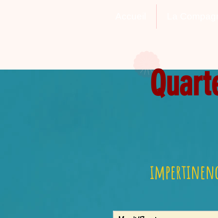
Accueil
La Compag
Quart
impertinenc