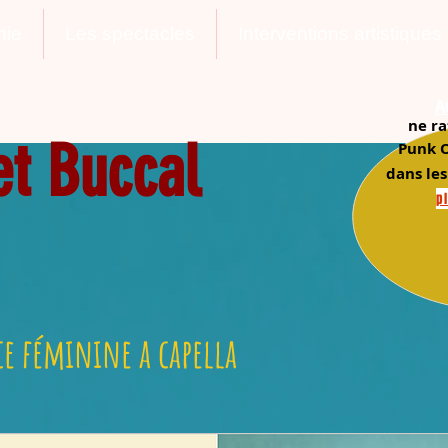
nie
Les spectacles
Interventions artistiques
A
ne ra
et Buccal
Punk O
dans les
pl
e féminine a capella