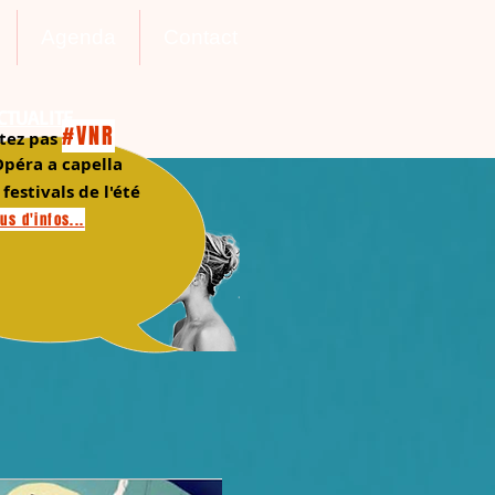
Agenda
Contact
CTUALITE
#VNR
tez pas
péra a capella
 festivals de l'été
us d'infos...